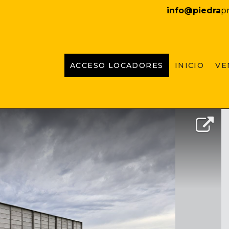
INICIO
info@piedra
p
PROPIEDADES
EMPRENDIMIENTOS
ACCESO LOCADORES
INICIO
VE
TASACIONES
CONTACTO
LOCADORES