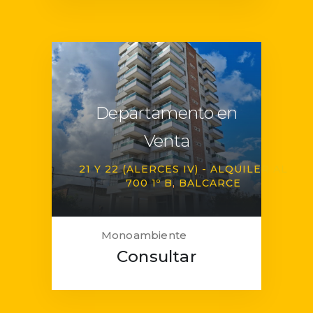
Departamento en
Venta
21 Y 22 (ALERCES IV) - ALQUILER AL
700 1º B
BALCARCE
Monoambiente
Consultar