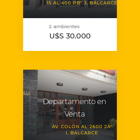
15 AL 400 PBº 3
BALCARCE
2 ambientes
U$S 30.000
Departamento en
Venta
AV. COLÓN AL 2600 2Âº
I
BALCARCE