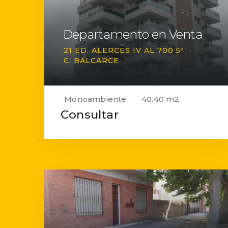
Departamento en Venta
21 ED. ALERCES IV AL 700 5º
C
BALCARCE
Monoambiente
40.40 m2
Consultar