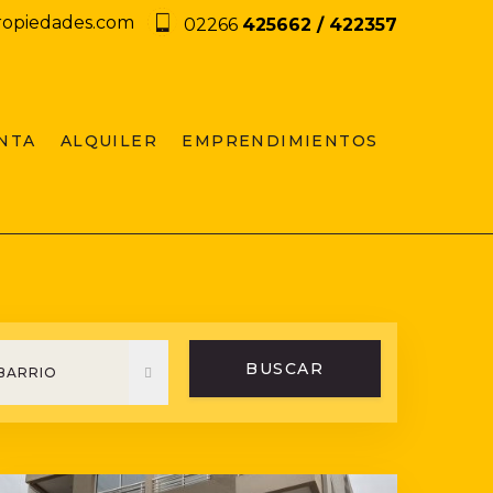
ropiedades.com
02266
425662 / 422357
NTA
ALQUILER
EMPRENDIMIENTOS
BUSCAR