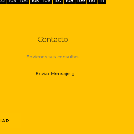
02
103
104
105
106
107
108
109
110
111
Contacto
Envienos sus consultas
Enviar Mensaje