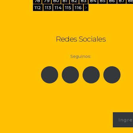
78
79
80
81
82
83
84
85
86
87
8
112
113
114
115
116
Redes Sociales
Seguinos: