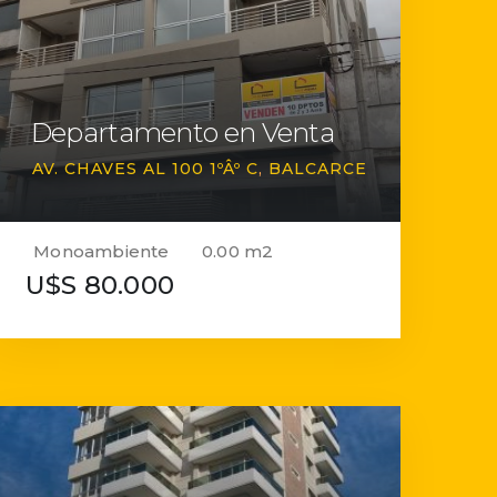
Departamento en Venta
AV. CHAVES AL 100 1ºÂº C
BALCARCE
Monoambiente
0.00 m2
U$S 80.000