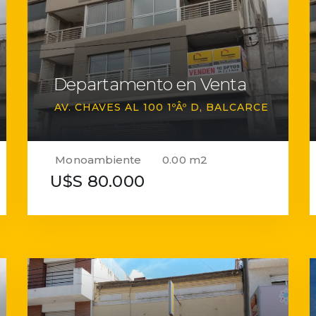
Departamento en Venta
AV. CHAVES AL 100 1ºÂº D
BALCARCE
Monoambiente
0.00 m2
U$S 80.000