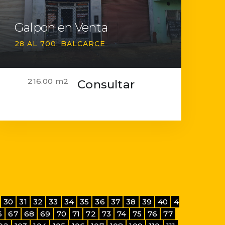
Galpon en Venta
28 AL 700
BALCARCE
216.00 m2
Consultar
30
31
32
33
34
35
36
37
38
39
40
4
6
67
68
69
70
71
72
73
74
75
76
77