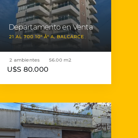
Departamento en Venta
21 AL 700 10º Âº A
BALCARCE
2 ambientes
56.00 m2
U$S 80.000