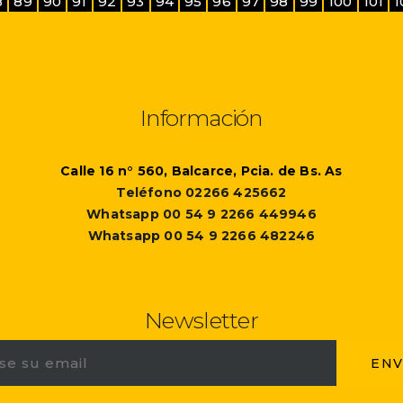
8
89
90
91
92
93
94
95
96
97
98
99
100
101
1
Información
Calle 16 n° 560, Balcarce, Pcia. de Bs. As
Teléfono 02266 425662
Whatsapp 00 54 9 2266 449946
Whatsapp 00 54 9 2266 482246
Newsletter