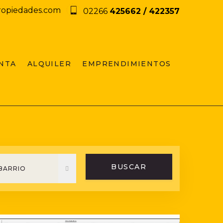
ropiedades.com
02266
425662 / 422357
NTA
ALQUILER
EMPRENDIMIENTOS
BUSCAR