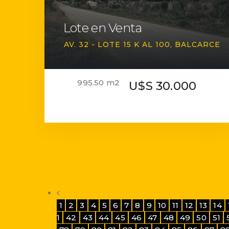
Lote en Venta
AV. 32 - LOTE 15 K AL 100
BALCARCE
995.50 m2
U$S 30.000
1
2
3
4
5
6
7
8
9
10
11
12
13
14
1
42
43
44
45
46
47
48
49
50
51