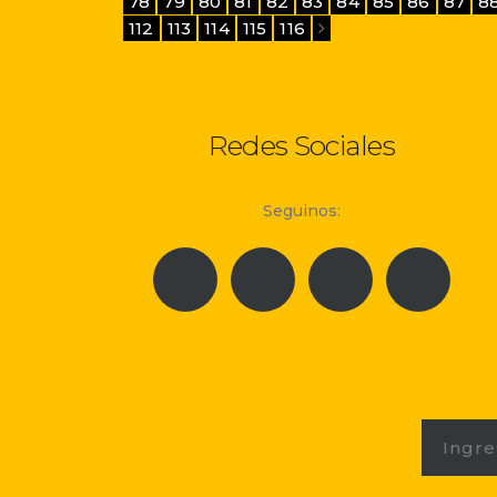
78
79
80
81
82
83
84
85
86
87
8
112
113
114
115
116
Redes Sociales
Seguinos: