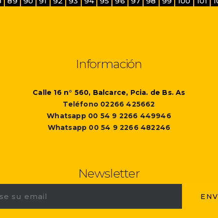
8
89
90
91
92
93
94
95
96
97
98
99
100
101
1
Información
Calle 16 n° 560, Balcarce, Pcia. de Bs. As
Teléfono 02266 425662
Whatsapp 00 54 9 2266 449946
Whatsapp 00 54 9 2266 482246
Newsletter