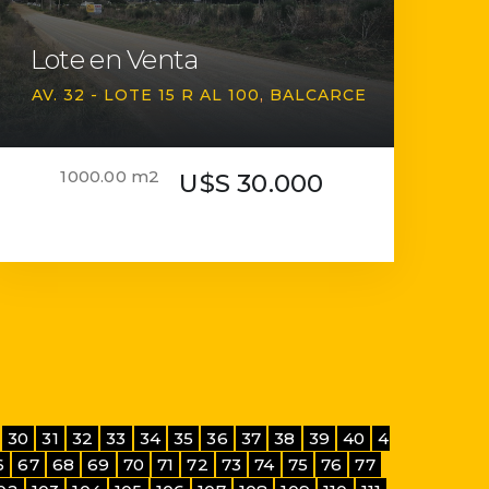
Lote en Venta
AV. 32 - LOTE 15 R AL 100
BALCARCE
1000.00 m2
U$S 30.000
30
31
32
33
34
35
36
37
38
39
40
4
6
67
68
69
70
71
72
73
74
75
76
77