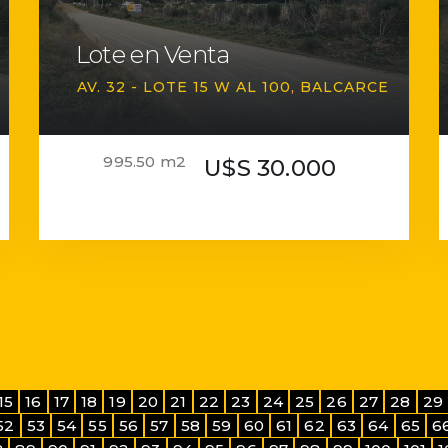
Lote en Venta
AV. 32 - LOTE 15 W AL 100
BALCARCE
995.50 m2
U$S 30.000
15
16
17
18
19
20
21
22
23
24
25
26
27
28
29
52
53
54
55
56
57
58
59
60
61
62
63
64
65
6