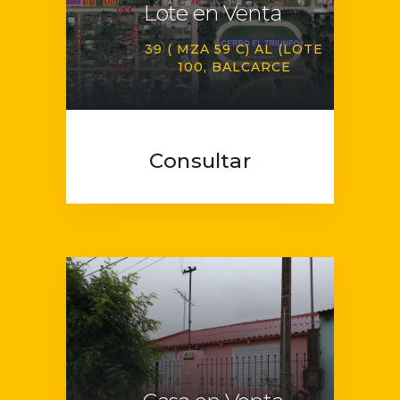
Lote en Venta
39 ( MZA 59 C) AL (LOTE
100
BALCARCE
Consultar