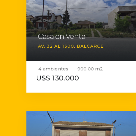
Casa en Venta
AV. 32 AL 1300
BALCARCE
4 ambientes
900.00 m2
U$S 130.000