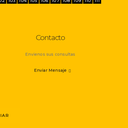
02
103
104
105
106
107
108
109
110
111
Contacto
Envienos sus consultas
Enviar Mensaje