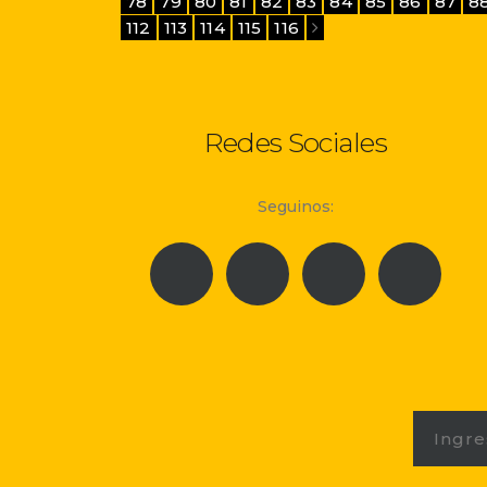
78
79
80
81
82
83
84
85
86
87
8
112
113
114
115
116
Redes Sociales
Seguinos: