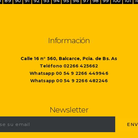
8
89
90
91
92
93
94
95
96
97
98
99
100
101
1
Información
Calle 16 n° 560, Balcarce, Pcia. de Bs. As
Teléfono 02266 425662
Whatsapp 00 54 9 2266 449946
Whatsapp 00 54 9 2266 482246
Newsletter