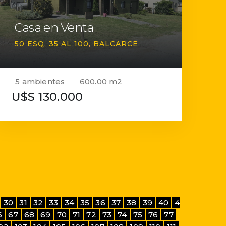
Casa en Venta
50 ESQ. 35 AL 100
BALCARCE
5 ambientes
600.00 m2
U$S 130.000
30
31
32
33
34
35
36
37
38
39
40
4
6
67
68
69
70
71
72
73
74
75
76
77