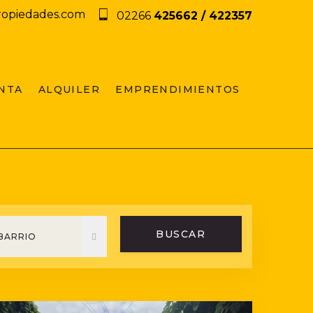
ropiedades.com
02266
425662 / 422357
NTA
ALQUILER
EMPRENDIMIENTOS
BUSCAR