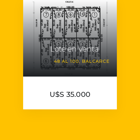
Lote en Venta
48 AL 100
BALCARCE
U$S 35.000