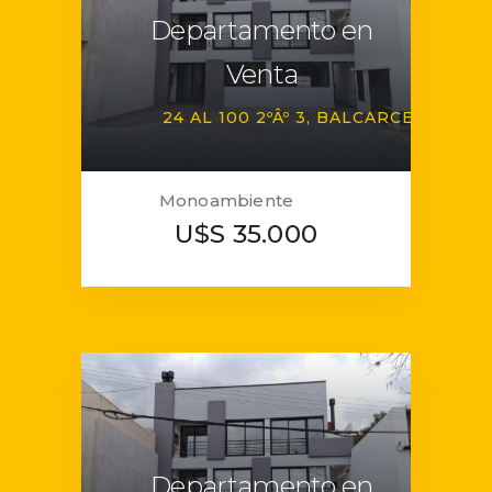
Departamento en
Venta
24 AL 100 2ºÂº 3
BALCARCE
Monoambiente
U$S 35.000
Departamento en