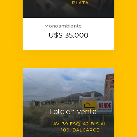
PLATA
Monoambiente
U$S 35.000
Lote en Venta
AV. 39 ESQ. 42 BIS AL
100
BALCARCE