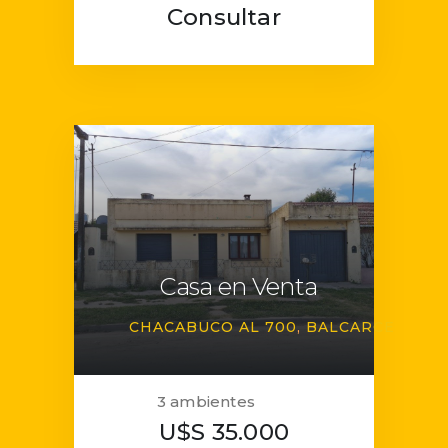
Consultar
Casa en Venta
CHACABUCO AL 700
BALCARCE
3 ambientes
U$S 35.000