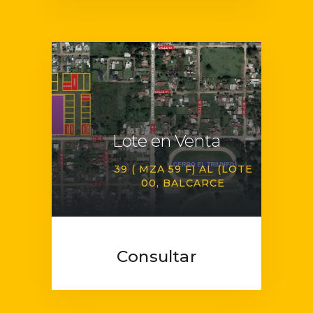
Lote en Venta
39 ( MZA 59 F) AL (LOTE
00
BALCARCE
Consultar