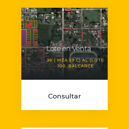
Lote en Venta
39 ( MZA 59 C) AL (LOTE
100
BALCARCE
Consultar