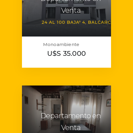
Venta
24 AL 100 BAJAº 4
BALCARCE
Monoambiente
U$S 35.000
Departamento en
Venta