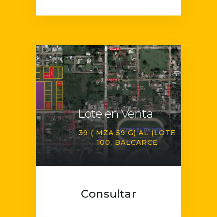
Lote en Venta
39 ( MZA 59 G) AL (LOTE
100
BALCARCE
Consultar